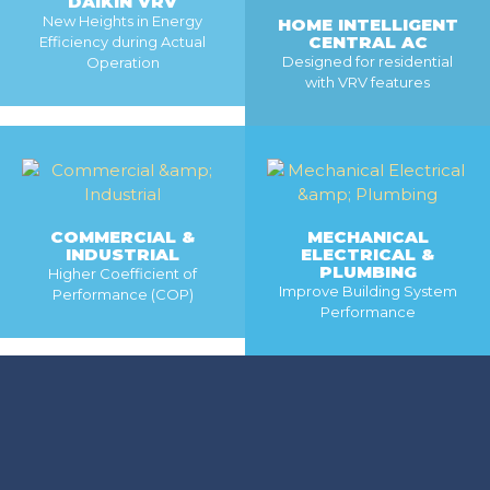
DAIKIN VRV
New Heights in Energy
HOME INTELLIGENT
CENTRAL AC
Efficiency during Actual
Designed for residential
Operation
with VRV features
MORE
MORE
COMMERCIAL &
MECHANICAL
INDUSTRIAL
ELECTRICAL &
PLUMBING
Higher Coefficient of
Improve Building System
Performance (COP)
Performance
MORE
MORE