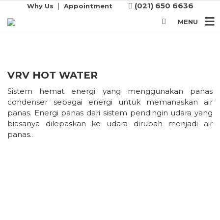
VRV HOT WATER
|
(021) 650 6636
Why Us
Appointment
Energi panas condenser dirubah menjadi air
MENU
panas
VRV HOT WATER
Sistem hemat energi yang menggunakan panas
condenser sebagai energi untuk memanaskan air
panas. Energi panas dari sistem pendingin udara yang
biasanya dilepaskan ke udara dirubah menjadi air
panas..